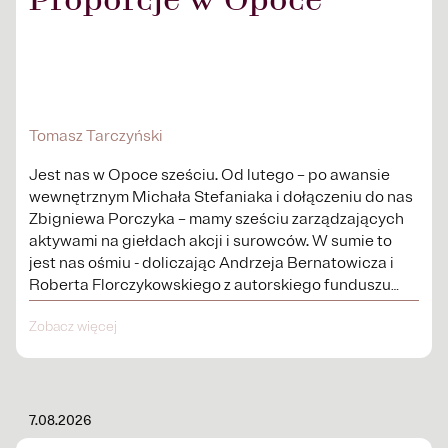
Proporcje w Opoce
Tomasz Tarczyński
Jest nas w Opoce sześciu. Od lutego – po awansie
wewnętrznym Michała Stefaniaka i dołączeniu do nas
Zbigniewa Porczyka – mamy sześciu zarządzających
aktywami na giełdach akcji i surowców. W sumie to
jest nas ośmiu - doliczając Andrzeja Bernatowicza i
Roberta Florczykowskiego z autorskiego funduszu
Third dot – osiem osób...
Zobacz więcej
7.08.2026