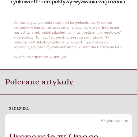
rynkowe-tfi-perspektywy-wyzwania-zagrozenia
W czasie, gdy tyle zmian zachodzi na rynkach, należy szukać 
sektorów, w których zainwestowanie przyniesie zysk. „Interesuje 
nas od lat rynek metali szlachetnych i tam będziemy inwestować” 
– oświadczył Tomasz Tarczyński, prezes zarządu Opoka TFI 
podczas XXX debaty „Strategie rynkowe TFI: perspektywy, 
wyzwania, zagrożenia”, która odbyła się w Centrum Prasowym PAP.

Więcej na https://bit.ly/3niSQv0
Polecane artykuły
31.01.2024
Artykuł własny