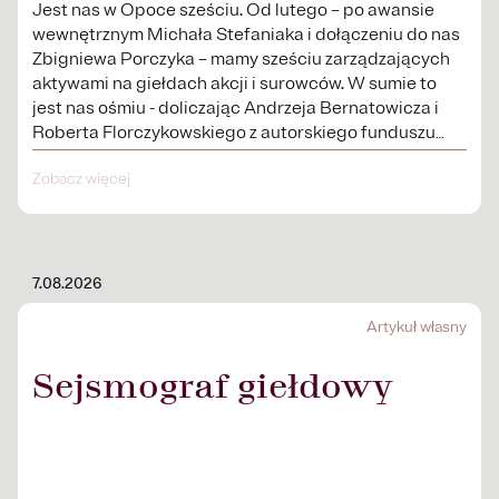
Jest nas w Opoce sześciu. Od lutego – po awansie
wewnętrznym Michała Stefaniaka i dołączeniu do nas
Zbigniewa Porczyka – mamy sześciu zarządzających
aktywami na giełdach akcji i surowców. W sumie to
jest nas ośmiu - doliczając Andrzeja Bernatowicza i
Roberta Florczykowskiego z autorskiego funduszu
Third dot – osiem osób...
Zobacz więcej
7.08.2026
Artykuł własny
Sejsmograf giełdowy