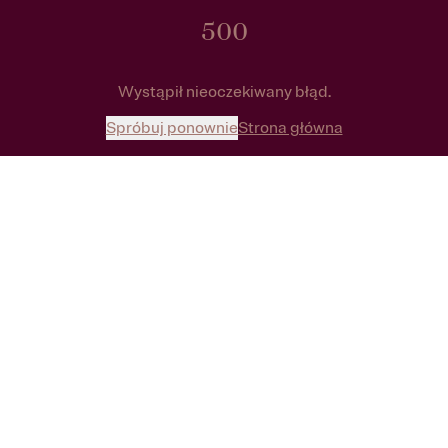
500
Wystąpił nieoczekiwany błąd.
Spróbuj ponownie
Strona główna