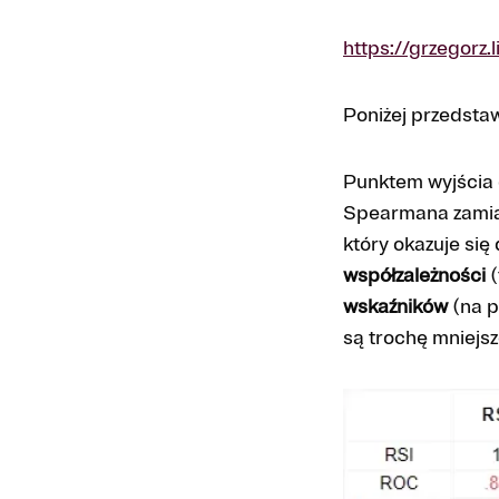
https://grzegorz.l
Poniżej przedsta
Punktem wyjścia 
Spearmana zamias
który okazuje się
współzależności
(
wskaźników
(na p
są trochę mniejsze