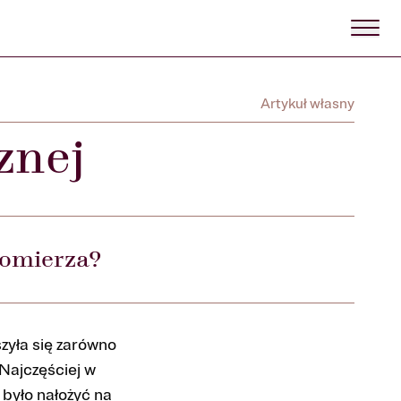
Artykuł własny
znej
iomierza?
zyła się zarówno
 Najczęściej w
było nałożyć na