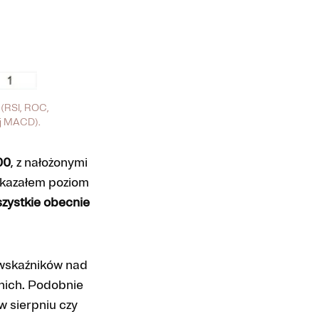
 (RSI, ROC,
wej MACD).
00
, z nałożonymi
okazałem poziom
zystkie obecnie
 wskaźników nad
 nich. Podobnie
w sierpniu czy