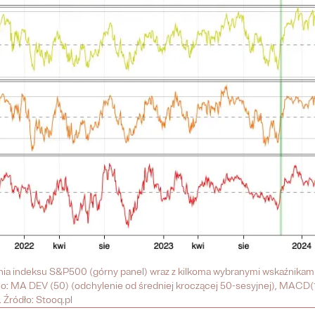
a indeksu S&P500 (górny panel) wraz z kilkoma wybranymi wskaźnikami 
no: MA DEV (50) (odchylenie od średniej kroczącej 50-sesyjnej), MACD(1
Źródło: Stooq.pl