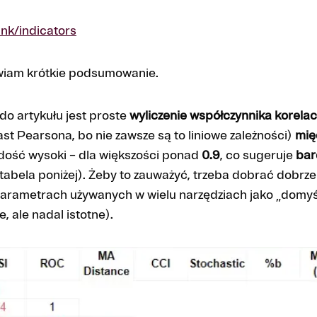
ink/indicators
wiam krótkie podsumowanie.
do artykułu jest proste
wyliczenie współczynnika korelacj
t Pearsona, bo nie zawsze są to liniowe zależności)
mię
 dość wysoki – dla większości ponad
0.9
, co sugeruje
bar
tabela poniżej). Żeby to zauważyć, trzeba dobrać dobrz
arametrach używanych w wielu narzędziach jako „domyśl
, ale nadal istotne).