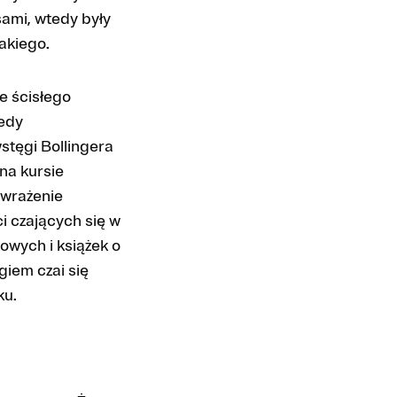
ami, wtedy były
akiego.
e ścisłego
tedy
stęgi Bollingera
na kursie
 wrażenie
i czających się w
wych i książek o
giem czai się
ku.