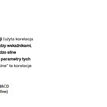
i
(użyta korelacja
dzy wskaźnikami
,
dzo silne
e
parametry tych
ne” te korelacje