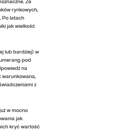
dnoznaczne. Że
runków rynkowych,
. Po latach
iki jak wielkość
j lub bardziej) w
bumerang pod
odpowiedź na
st warunkowana,
oświadczeniami z
 już w mocno
owania jak
nich kryć wartość