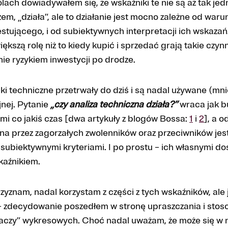
lach dowiadywałem się, że wskaźniki te nie są aż tak je
zem, „działa”, ale to działanie jest mocno zależne od wa
stującego, i od subiektywnych interpretacji ich wskazań
ększą rolę niż to kiedy kupić i sprzedać grają takie czynn
anie ryzykiem inwestycji po drodze.
ki techniczne przetrwały do dziś i są nadal używane (mnie
jnej. Pytanie
„czy analiza techniczna działa?”
wraca jak 
mi co jakiś czas [dwa artykuły z blogów Bossa:
1
i
2
], a 
na przez zagorzałych zwolenników oraz przeciwników je
subiektywnymi kryteriami. I po prostu – ich własnymi d
kaźnikiem.
rzyznam, nadal korzystam z części z tych wskaźników, ale
 – zdecydowanie poszedłem w stronę upraszczania i stos
iaczy” wykresowych. Choć nadal uważam, że może się w 