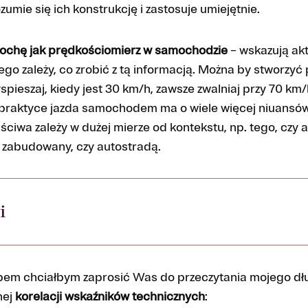
zumie się ich konstrukcję i zastosuje umiejętnie.
trochę jak prędkościomierz w samochodzie
– wskazują ak
cego zależy, co zrobić z tą informacją. Można by stworzyć
spieszaj, kiedy jest 30 km/h, zawsze zwalniaj przy 70 km/h
praktyce jazda samochodem ma o wiele więcej niuansów, 
ściwa zależy w dużej mierze od kontekstu, np. tego, czy a
n zabudowany, czy autostradą.
i
em chciałbym zaprosić Was do przeczytania mojego dłu
nej
korelacji wskaźników technicznych
: