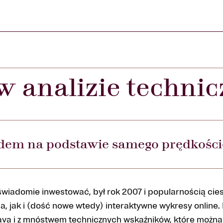
 analizie technic
em na podstawie samego prędkośc
wiadomie inwestować, był rok 2007 i popularnością cies
a, jak i (dość nowe wtedy) interaktywne wykresy online.
ava i z mnóstwem technicznych wskaźników, które można 