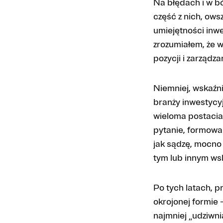
Na błędach i w bó
część z nich, ows
umiejętności inwe
zrozumiałem, że wi
pozycji i zarządz
Niemniej, wskaźni
branży inwestycy
wieloma postacia
pytanie, formowa
jak sądzę, mocno 
tym lub innym ws
Po tych latach, p
okrojonej formie
najmniej „udziwn