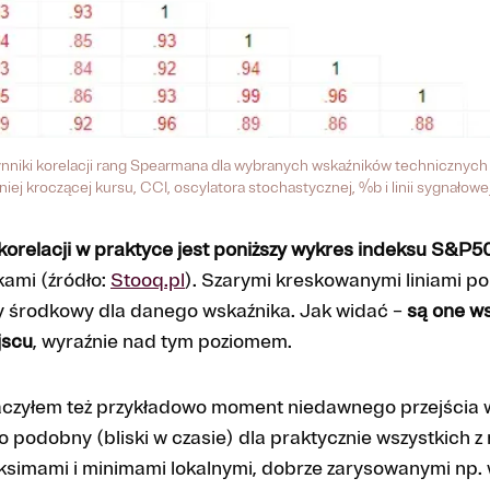
ynniki korelacji rang Spearmana dla wybranych wskaźników technicznych
niej kroczącej kursu, CCI, oscylatora stochastycznej, %b i linii sygnało
korelacji w praktyce jest poniższy wykres indeksu S&P5
kami (źródło:
Stooq.pl
). Szarymi kreskowanymi liniami p
nny środkowy dla danego wskaźnika. Jak widać –
są one ws
jscu
, wyraźnie nad tym poziomem.
znaczyłem też przykładowo moment niedawnego przejścia
zo podobny (bliski w czasie) dla praktycznie wszystkich z
ksimami i minimami lokalnymi, dobrze zarysowanymi np. 