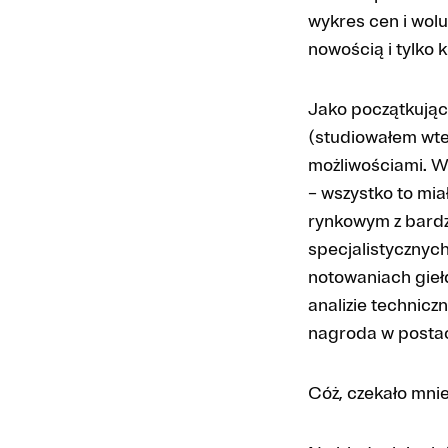
wykres cen i wol
nowością i tylko 
Jako początkując
(studiowałem wte
możliwościami. Ws
– wszystko to mia
rynkowym z bardz
specjalistycznych
notowaniach gieł
analizie technicz
nagroda w postac
Cóż, czekało mnie