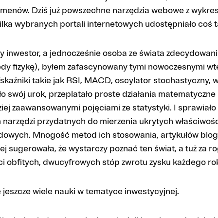
umenów. Dziś już powszechne narzędzia webowe z wykres
kilka wybranych portali internetowych udostępniało coś t
y inwestor, a jednocześnie osoba ze świata zdecydowani
dy fizykę), byłem zafascynowany tymi nowoczesnymi w
kaźniki takie jak RSI, MACD, oscylator stochastyczny, w
ło swój urok, przeplatało proste działania matematyczne 
iej zaawansowanymi pojęciami ze statystyki. I sprawiało
 narzędzi przydatnych do mierzenia ukrytych właściwośc
dowych. Mnogość metod ich stosowania, artykułów blogo
nej sugerowała, że wystarczy poznać ten świat, a tuż za ro
i obfitych, dwucyfrowych stóp zwrotu zysku każdego ro
 jeszcze wiele nauki w tematyce inwestycyjnej.