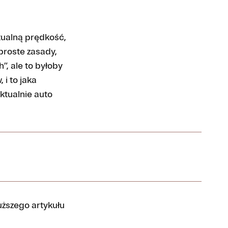
tualną prędkość,
 proste zasady,
”, ale to byłoby
i to jaka
ktualnie auto
ższego artykułu