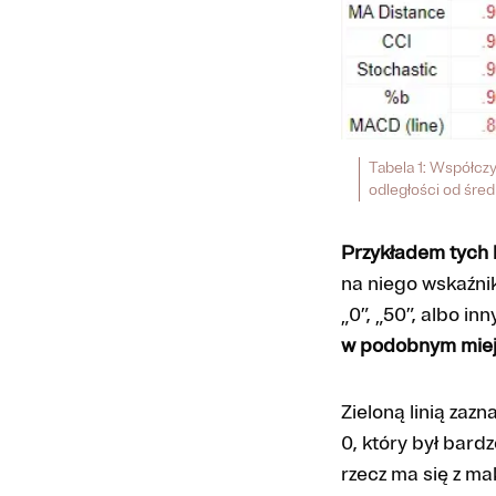
Tabela 1: Współcz
odległości od śred
Przykładem tych 
na niego wskaźni
„0”, „50”, albo i
w podobnym mie
Zieloną linią za
0, który był bard
rzecz ma się z ma