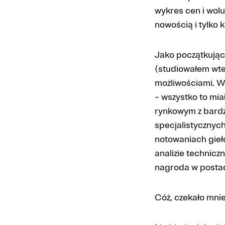
wykres cen i wol
nowością i tylko 
Jako początkując
(studiowałem wte
możliwościami. Ws
– wszystko to mia
rynkowym z bardz
specjalistycznych
notowaniach gieł
analizie technicz
nagroda w postac
Cóż, czekało mnie