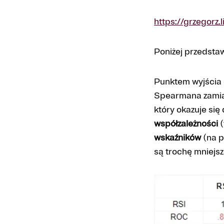
https://grzegorz.l
Poniżej przedsta
Punktem wyjścia 
Spearmana zamias
który okazuje się
współzależności
(
wskaźników
(na p
są trochę mniejsze