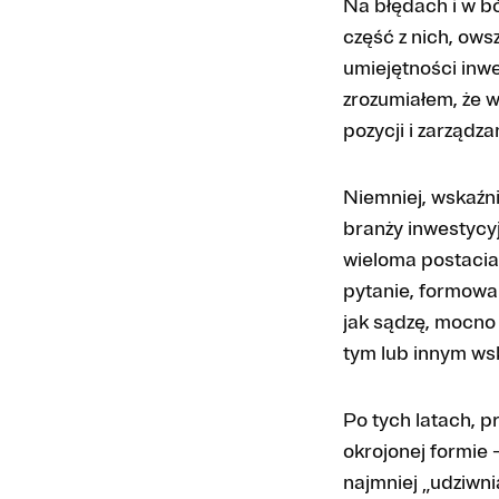
Na błędach i w bó
część z nich, ows
umiejętności inwe
zrozumiałem, że wi
pozycji i zarządz
Niemniej, wskaźni
branży inwestycy
wieloma postacia
pytanie, formowa
jak sądzę, mocno 
tym lub innym ws
Po tych latach, p
okrojonej formie
najmniej „udziwn