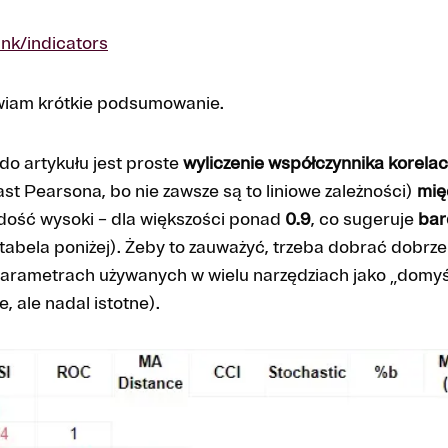
ink/indicators
wiam krótkie podsumowanie.
do artykułu jest proste
wyliczenie współczynnika korelacj
t Pearsona, bo nie zawsze są to liniowe zależności)
mię
 dość wysoki – dla większości ponad
0.9
, co sugeruje
bar
tabela poniżej). Żeby to zauważyć, trzeba dobrać dobrz
arametrach używanych w wielu narzędziach jako „domyśl
, ale nadal istotne).