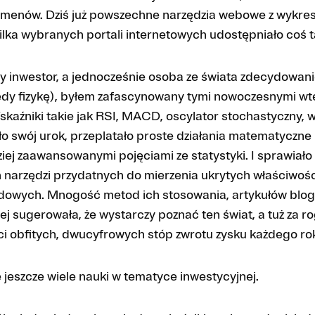
umenów. Dziś już powszechne narzędzia webowe z wykres
kilka wybranych portali internetowych udostępniało coś t
y inwestor, a jednocześnie osoba ze świata zdecydowani
dy fizykę), byłem zafascynowany tymi nowoczesnymi w
kaźniki takie jak RSI, MACD, oscylator stochastyczny, w
ło swój urok, przeplatało proste działania matematyczne 
iej zaawansowanymi pojęciami ze statystyki. I sprawiało
 narzędzi przydatnych do mierzenia ukrytych właściwośc
dowych. Mnogość metod ich stosowania, artykułów blogo
nej sugerowała, że wystarczy poznać ten świat, a tuż za ro
i obfitych, dwucyfrowych stóp zwrotu zysku każdego ro
 jeszcze wiele nauki w tematyce inwestycyjnej.