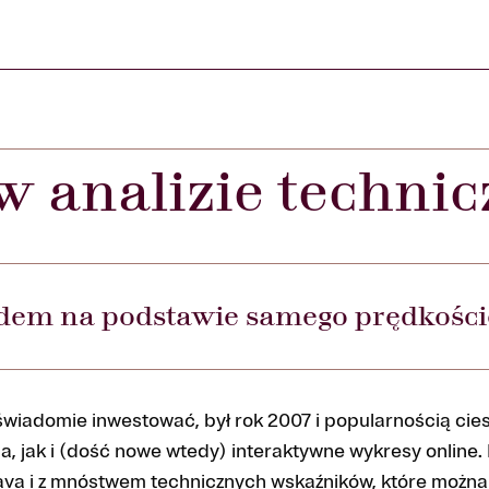
 analizie technic
em na podstawie samego prędkośc
wiadomie inwestować, był rok 2007 i popularnością cies
a, jak i (dość nowe wtedy) interaktywne wykresy online.
ava i z mnóstwem technicznych wskaźników, które można 