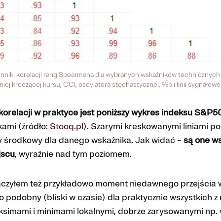
ynniki korelacji rang Spearmana dla wybranych wskaźników technicznych
niej kroczącej kursu, CCI, oscylatora stochastycznej, %b i linii sygnało
korelacji w praktyce jest poniższy wykres indeksu S&P5
kami (źródło:
Stooq.pl
). Szarymi kreskowanymi liniami p
nny środkowy dla danego wskaźnika. Jak widać –
są one ws
jscu
, wyraźnie nad tym poziomem.
znaczyłem też przykładowo moment niedawnego przejścia
zo podobny (bliski w czasie) dla praktycznie wszystkich z
ksimami i minimami lokalnymi, dobrze zarysowanymi np. 