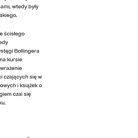
ami, wtedy były
akiego.
e ścisłego
tedy
stęgi Bollingera
na kursie
 wrażenie
i czających się w
wych i książek o
giem czai się
ku.