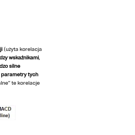
i
(użyta korelacja
dzy wskaźnikami
,
dzo silne
e
parametry tych
ne” te korelacje