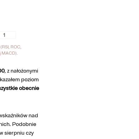
 (RSI, ROC,
wej MACD).
00
, z nałożonymi
okazałem poziom
zystkie obecnie
 wskaźników nad
 nich. Podobnie
w sierpniu czy