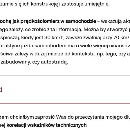
zumie się ich konstrukcję i zastosuje umiejętnie.
trochę jak prędkościomierz w samochodzie
– wskazują ak
cego zależy, co zrobić z tą informacją. Można by stworzyć
spieszaj, kiedy jest 30 km/h, zawsze zwalniaj przy 70 km/h
praktyce jazda samochodem ma o wiele więcej niuansów, 
ściwa zależy w dużej mierze od kontekstu, np. tego, czy a
n zabudowany, czy autostradą.
i
em chciałbym zaprosić Was do przeczytania mojego dłu
nej
korelacji wskaźników technicznych
: