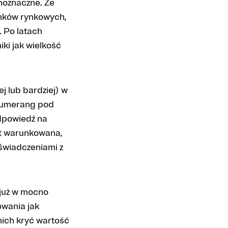
dnoznaczne. Że
runków rynkowych,
. Po latach
iki jak wielkość
j lub bardziej) w
bumerang pod
odpowiedź na
st warunkowana,
oświadczeniami z
 już w mocno
owania jak
nich kryć wartość