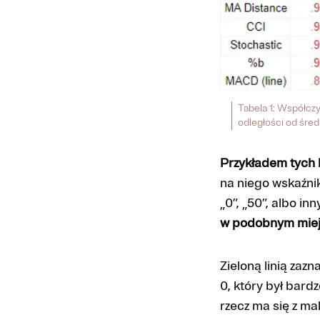
Tabela 1: Współcz
odległości od śred
Przykładem tych 
na niego wskaźni
„0”, „50”, albo i
w podobnym mie
Zieloną linią za
0, który był bard
rzecz ma się z ma