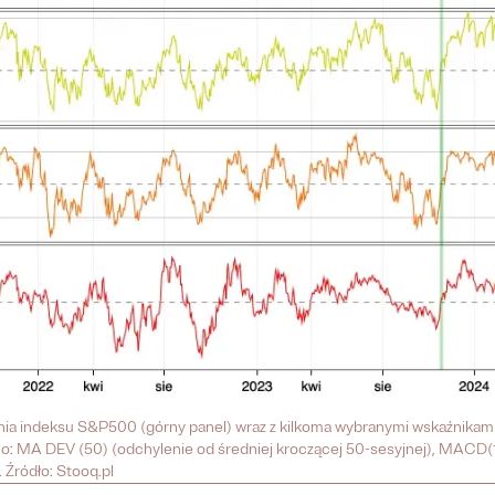
a indeksu S&P500 (górny panel) wraz z kilkoma wybranymi wskaźnikami 
no: MA DEV (50) (odchylenie od średniej kroczącej 50-sesyjnej), MACD(1
Źródło: Stooq.pl