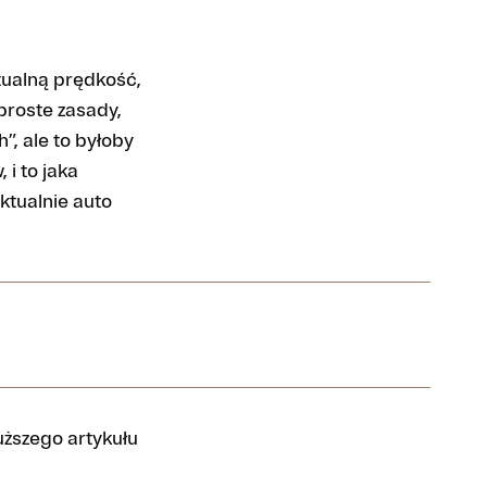
tualną prędkość,
 proste zasady,
”, ale to byłoby
i to jaka
ktualnie auto
ższego artykułu