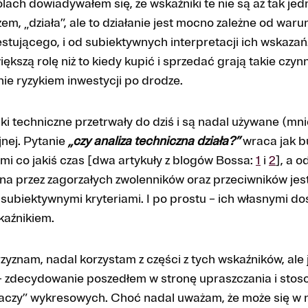
lach dowiadywałem się, że wskaźniki te nie są aż tak je
zem, „działa”, ale to działanie jest mocno zależne od wa
stującego, i od subiektywnych interpretacji ich wskazań
ększą rolę niż to kiedy kupić i sprzedać grają takie czynn
anie ryzykiem inwestycji po drodze.
ki techniczne przetrwały do dziś i są nadal używane (mnie
jnej. Pytanie
„czy analiza techniczna działa?”
wraca jak 
mi co jakiś czas [dwa artykuły z blogów Bossa:
1
i
2
], a 
na przez zagorzałych zwolenników oraz przeciwników je
subiektywnymi kryteriami. I po prostu – ich własnymi d
kaźnikiem.
rzyznam, nadal korzystam z części z tych wskaźników, ale
 – zdecydowanie poszedłem w stronę upraszczania i stos
iaczy” wykresowych. Choć nadal uważam, że może się w 