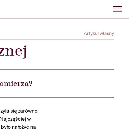
Artykuł własny
znej
iomierza?
zyła się zarówno
 Najczęściej w
było nałożyć na