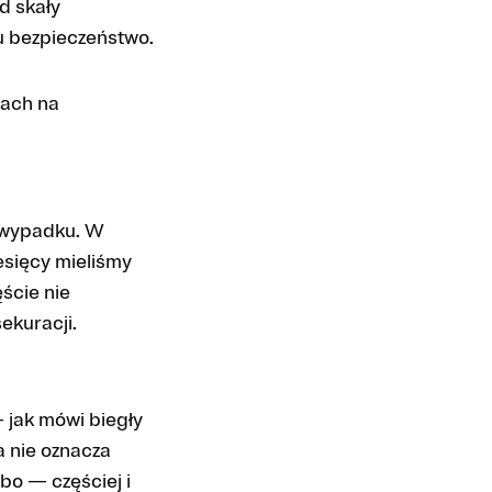
d skały
u bezpieczeństwo.
kach na
o wypadku. W
esięcy mieliśmy
ście nie
ekuracji.
 jak mówi biegły
 nie oznacza
bo — częściej i