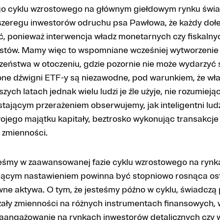
go cyklu wzrostowego na głównym giełdowym rynku świa
zeregu inwestorów odruchu psa Pawłowa, że każdy dołe
ć, ponieważ interwencja władz monetarnych czy fiskalny
stów. Mamy więc to wspomniane wcześniej wytworzenie
eństwa w otoczeniu, gdzie pozornie nie może wydarzyć si
one dźwigni ETF-y są niezawodne, pod warunkiem, że właś
szych latach jednak wielu ludzi je źle użyje, nie rozumiejąc
stającym przerażeniem obserwujemy, jak inteligentni lud
ojego majątku kapitały, beztrosko wykonując transakcje
 zmienności.
eśmy w zaawansowanej fazie cyklu wzrostowego na rynk
jącym nastawieniem powinna być stopniowo rosnąca o
wne aktywa. O tym, że jesteśmy późno w cyklu, świadczą 
ały zmienności na różnych instrumentach finansowych, 
aangażowanie na rynkach inwestorów detalicznych czy