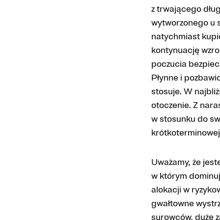
z trwającego dłu
wytworzonego u s
natychmiast kupi
kontynuację wzro
poczucia bezpiecz
Płynne i pozbawi
stosuje. W najbliż
otoczenie. Z nara
w stosunku do sw
krótkoterminowej
Uważamy, że jest
w którym dominu
alokacji w ryzyko
gwałtowne wystrz
surowców, duże z