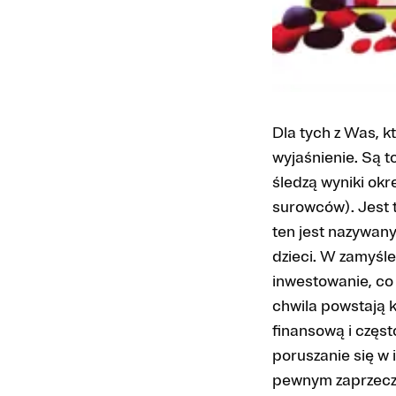
Dla tych z Was, kt
wyjaśnienie. Są t
śledzą wyniki okr
surowców). Jest t
ten jest nazywany
dzieci. W zamyśl
inwestowanie, co 
chwila powstają 
finansową i częst
poruszanie się w 
pewnym zaprzeczen