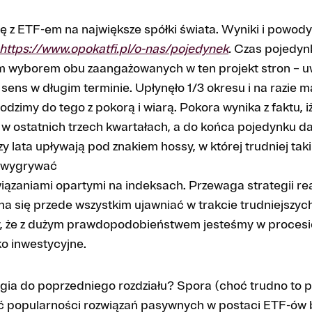
 z ETF-em na największe spółki świata. Wyniki i powody t
https://www.opokatfi.pl/o-nas/pojedynek
.
Czas pojedynku
ym wyborem obu zaangażowanych w ten projekt stron – u
sens w długim terminie. Upłynęło 1/3 okresu i na razie 
zimy do tego z pokorą i wiarą. Pokora wynika z faktu, i
w ostatnich trzech kwartałach, a do końca pojedynku dal
rzy lata upływają pod znakiem hossy, w której trudniej ta
e wygrywać
iązaniami opartymi na indeksach. Przewaga strategii re
a się przede wszystkim ujawniać w trakcie trudniejszyc
, że z dużym prawdopodobieństwem jesteśmy w procesi
ko inwestycyjne.
ogia do poprzedniego rozdziału? Spora (choć trudno to p
 popularności rozwiązań pasywnych w postaci ETF-ów b