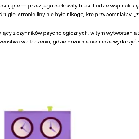
szokujące — przez jego całkowity brak. Ludzie wspinali si
 drugiej stronie liny nie było nikogo, kto przypomniałby: „z
kający z czynników psychologicznych, w tym wytworzenia
eństwa w otoczeniu, gdzie pozornie nie może wydarzyć si