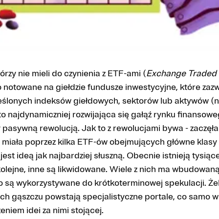
órzy nie mieli do czynienia z ETF-ami (
Exchange Traded
o notowane na giełdzie fundusze inwestycyjne, które za
eślonych indeksów giełdowych, sektorów lub aktywów (np. 
o najdynamiczniej rozwijająca się gałąź rynku finansow
 pasywną rewolucją. Jak to z rewolucjami bywa - zaczęł
e miała poprzez kilka ETF-ów obejmujących główne klasy
jest ideą jak najbardziej słuszną. Obecnie istnieją tysią
kolejne, inne są likwidowane. Wiele z nich ma wbudowan
o są wykorzystywane do krótkoterminowej spekulacji. Że
ich gąszczu powstają specjalistyczne portale, co samo w 
iem idei za nimi stojącej.