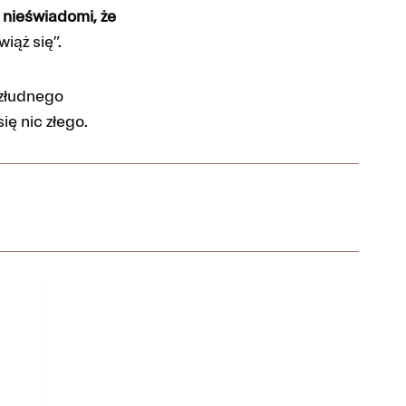
ę
nieświadomi, że
wiąż się”.
 złudnego
ę nic złego.