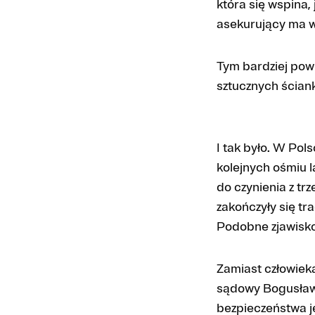
która się wspina,
asekurujący ma w
Tym bardziej pow
sztucznych ścia
I tak było. W Po
kolejnych ośmiu l
do czynienia z tr
zakończyły się tr
Podobne zjawisko
Zamiast człowieka
sądowy Bogusław 
bezpieczeństwa je