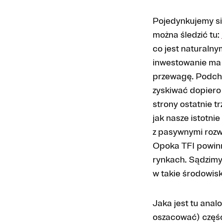
Pojedynkujemy się
można śledzić tu:
co jest naturaln
inwestowanie ma 
przewagę. Podchod
zyskiwać dopiero 
strony ostatnie t
jak nasze istotni
z pasywnymi rozw
Opoka TFI powinn
rynkach. Sądzimy
w takie środowis
Jaka jest tu anal
oszacować) część