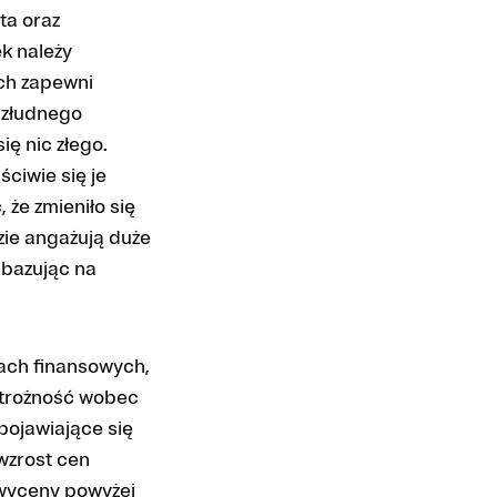
ta oraz
k należy
ch zapewni
 złudnego
ę nic złego.
ciwie się je
, że zmieniło się
zie angażują duże
 bazując na
ach finansowych,
strożność wobec
pojawiające się
wzrost cen
 wyceny powyżej