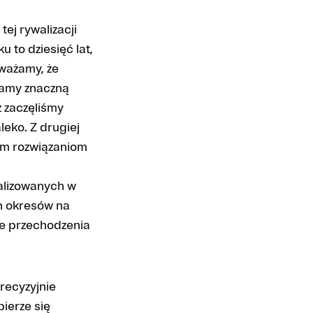
ej rywalizacji
 to dziesięć lat,
ważamy, że
mamy znaczną
ż zaczęliśmy
eko. Z drugiej
kim rozwiązaniom
alizowanych w
h okresów na
e przechodzenia
recyzyjnie
ierze się