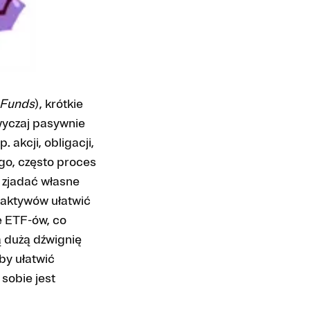
 Funds
), krótkie
zwyczaj pasywnie
akcji, obligacji,
ego, często proces
a zjadać własne
 aktywów ułatwić
ce ETF-ów, co
ą dużą dźwignię
by ułatwić
sobie jest