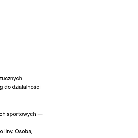
ztucznych
g do działalności
gach sportowych —
 liny. Osoba,