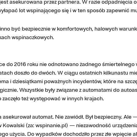
 jest asekurowana przez partnera. W razie odpadnięcia o
yłapać lot wspinającego się i w ten sposób zapewnić m
inno być bezpiecznie w komfortowych, halowych warun
nkach wspinaczkowych.
lsce do 2016 roku nie odnotowano żadnego śmiertelneg
atach doszło do dwóch. W ciągu ostatnich kilkunastu mi
zema i dziesiątkami poważnych incydentów, które na szczę
agicznie. Wszystkie były związane z automatami do autoas
 zaczęło też występować w innych krajach.
 asekurował automat. Nie zawiódł. Był bezpieczny. Ale —
Kowalski (za: wspinanie.pl) — niezawodność urządzenia
go użycia. Do wypadków dochodziło przez złe wpięcie al