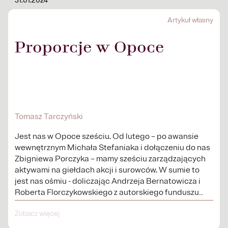
31.01.2024
Artykuł własny
Proporcje w Opoce
Tomasz Tarczyński
Jest nas w Opoce sześciu. Od lutego – po awansie
wewnętrznym Michała Stefaniaka i dołączeniu do nas
Zbigniewa Porczyka – mamy sześciu zarządzających
aktywami na giełdach akcji i surowców. W sumie to
jest nas ośmiu - doliczając Andrzeja Bernatowicza i
Roberta Florczykowskiego z autorskiego funduszu
Third dot – osiem osób...
Zobacz więcej