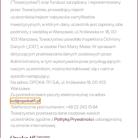
+
("Towarzystwo") oraz fundusz zarządzany i reprezentowany
osobliwość” autorstwa Raya Kurzweila
przez Towarzystwo, prowadzący rejestr
+
Mecenat nad książką “Niepoprawnie
uczestników/rejestr nabywców certyfikatów
inwestycyjnych, w którym dany uczestnik jest zapisany, oba
politycznie przewodnik po kapitalizmie”
+
podmioty z siedzibą w Warszawie, ul. Królewska nr 18, 00-
autorstwa Roberta Murphy’ego
Mecenat nad Instytutem Ludwiga von
103 Warszawa. Towarzystwo powołało Inspektora Ochrony
https://mises.pl/
Danych („IOD"), w osobie Pani Marty Matei. W sprawach
Misesa
Podziękowania od uczestników za
dotyczących przetwarzania danych osobowych przez
możliwość wzięcia udziału w
Administratora, w tym wykonywania praw przysługujących
Szkole Ekonomicznej w Karpaczu
naszym uczestnikom, można kontaktować się z nami w
Tacy jesteśmy
sposób następujący:
Na adres: OPOKA TFI S.A., ul. Królewska 18, 00-103
Warszawa
Za pośrednictwem poczty elektronicznej na adres
Historia
iod@opokatfi.pl
Telefonicznie pod numerem: +48 22 243 13 64
Towarzystwo przetwarza dane osobowe swoich
uczestników zgodnie z
Polityką Prywatności
udostępnioną
na stronie internetowej.
Publikacje