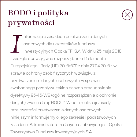
↓

O nas
RODO i polityka
prywatności
I
Informacja
nformacja
o zasadach przetwarzania danych
osobowych dla uczestników funduszy
Od nas
inwestycyjnych Opoka TFI S.A. W dniu 25 maja 2018
r. zaczęło obowiązywać rozporządzenie Parlamentu
Europejskiego i Rady (UE) 2016/679 z dnia 27.04.2016 r. w
sprawie ochrony osób fizycznych w związku z
przetwarzaniem danych osobowych i w sprawie
swobodnego przepływu takich danych oraz uchylenia
+
Wykład: Inwestowanie w czasach
dyrektywy 95/46/WE (ogólne rozporządzenie o ochronie
danych), zwane dalej "RODO". W celu realizacji zasady
polskiego ładu i wysokiej inflacji
+
przejrzystości przetwarzania danych osobowych
„Kiedy warto? A kiedy warto odpuścić? O
niniejszym informujemy o jego zakresie i podstawowych
fundacji rodzinnej” – z cyklu “Rozmowy przy
zasadach: Administratorem danych osobowych jest Opoka
Towarzystwo Funduszy Inwestycyjnych S.A.
śniadaniu”
Mecenat nad książką “Nadchodzi