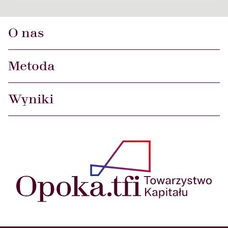
banków, • najciekawszych anomalii i szans
inwestycyjnych na rynkach surowcowych.
O nas
Metoda
Wyniki