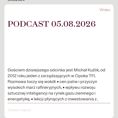
Wideo
PODCAST 05.08.2026
Gościem dzisiejszego odcinka jest Michał Kuźlik, od
2012 roku jeden z zarządzających w Opoka TFI.
Rozmowa toczy się wokół: • cen paliw i przyczyn
wysokich marż rafineryjnych, • wpływu rozwoju
sztucznej inteligencji na rynek gazu ziemnego i
energetykę, • lekcji płynących z inwestowania z
wykorzystaniem dźwigni finansowej, • co różni JSW i
Zobacz więcej
Warrior Met Coal, • kondycji polskiego sektora
bankowego oraz źródeł rekordowej rentowności