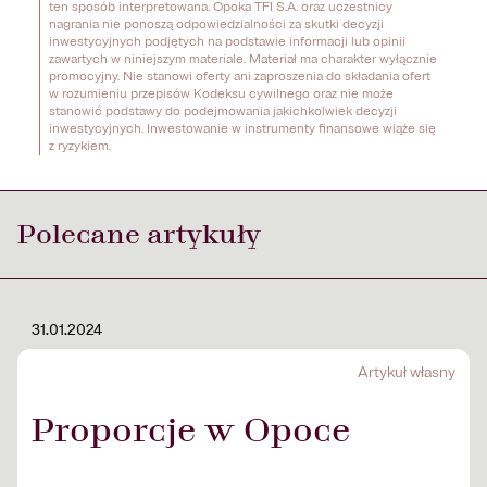
ten sposób interpretowana. Opoka TFI S.A. oraz uczestnicy 
nagrania nie ponoszą odpowiedzialności za skutki decyzji 
inwestycyjnych podjętych na podstawie informacji lub opinii 
zawartych w niniejszym materiale. Materiał ma charakter wyłącznie 
promocyjny. Nie stanowi oferty ani zaproszenia do składania ofert 
w rozumieniu przepisów Kodeksu cywilnego oraz nie może 
stanowić podstawy do podejmowania jakichkolwiek decyzji 
inwestycyjnych. Inwestowanie w instrumenty finansowe wiąże się 
z ryzykiem.
Polecane artykuły
31.01.2024
Artykuł własny
Proporcje w Opoce