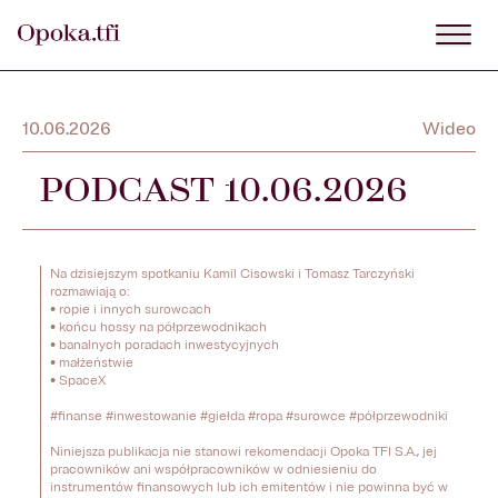
10.06.2026
Wideo
PODCAST 10.06.2026
Na dzisiejszym spotkaniu Kamil Cisowski i Tomasz Tarczyński 
rozmawiają o:

• ropie i innych surowcach

• końcu hossy na półprzewodnikach

• banalnych poradach inwestycyjnych

• małżeństwie

• SpaceX

#finanse #inwestowanie #giełda #ropa #surowce #półprzewodniki

Niniejsza publikacja nie stanowi rekomendacji Opoka TFI S.A., jej 
pracowników ani współpracowników w odniesieniu do 
instrumentów finansowych lub ich emitentów i nie powinna być w 