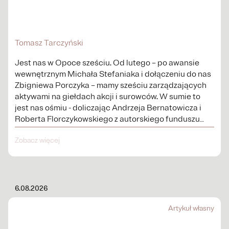
Tomasz Tarczyński
Jest nas w Opoce sześciu. Od lutego – po awansie
wewnętrznym Michała Stefaniaka i dołączeniu do nas
Zbigniewa Porczyka – mamy sześciu zarządzających
aktywami na giełdach akcji i surowców. W sumie to
jest nas ośmiu - doliczając Andrzeja Bernatowicza i
Roberta Florczykowskiego z autorskiego funduszu
Third dot – osiem osób...
Zobacz więcej
6.08.2026
Artykuł własny