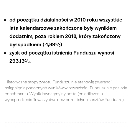
od początku działalności w 2010 roku wszystkie
lata kalendarzowe zakończone były wynikiem
dodatnim, poza rokiem 2018, który zakończony
był spadkiem (-1,89%)
zysk od początku istnienia Funduszu wynosi
293.13%.
Historyczne stopy zwrotu Funduszu nie stanowią gwarancji
osiągnięcia podobnych wyników w przyszłości. Fundusz nie posiada
benchmarku. Wynik inwestycyjny netto (po odliczeniu
wynagrodzenia Towarzystwa oraz pozostałych kosztów Funduszu).