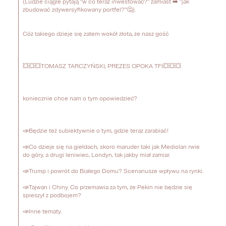
(Ludzie ciągle pytają "w co teraz inwestować?" zamiast ➡️ "jak 
zbudować zdywersyfikowany portfel?"🤔). 

Cóż takiego dzieje się zatem wokół złota, że nasz gość 

💥💥💥TOMASZ TARCZYŃSKI, PREZES OPOKA TFI💥💥💥 

koniecznie chce nam o tym opowiedzieć? 

📣Będzie też subiektywnie o tym, gdzie teraz zarabiać! 

📣Co dzieje się na giełdach, skoro maruder taki jak Mediolan rwie 
do góry, a drugi leniwiec, Londyn, tak jakby miał zamiar. 

📣Trump i powrót do Białego Domu? Scenariusze wpływu na rynki. 

📣Tajwan i Chiny. Co przemawia za tym, że Pekin nie będzie się 
spieszył z podbojem? 

📣Inne tematy. 
