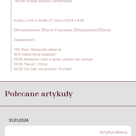
 📣Oraz Wasze pytania i komentarze. 

Analizy LIVE w środę 27 marca 2024 o 8:45. 

💥Inwestowanie 💥Rynki Finansowe 💥Gospodarka 💥Świat 

Zapraszamy!!

1:58 Złoto. Niezwykły układ sił

18:10 Gdzie teraz zarabiać?

25:30 Mediolan idzie w górę, Londyn się szykuje

34:30 Tajwan i Chiny

42:05 Czy bać się powrotu Trumpa?
Polecane artykuły
31.01.2024
Artykuł własny