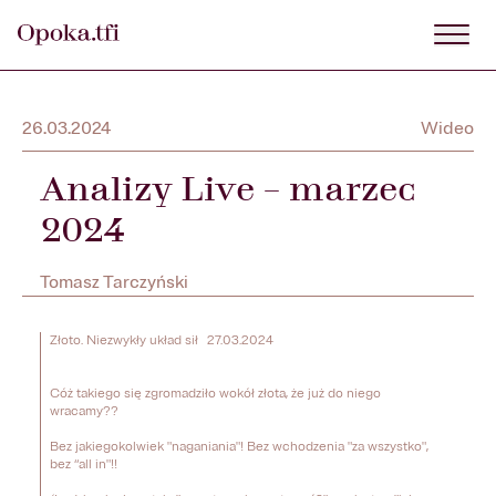
26.03.2024
Wideo
Analizy Live – marzec
2024
Tomasz Tarczyński
Złoto. Niezwykły układ sił   27.03.2024 

Cóż takiego się zgromadziło wokół złota, że już do niego 
wracamy?? 

Bez jakiegokolwiek "naganiania"! Bez wchodzenia "za wszystko", 
bez “all in"!! 
