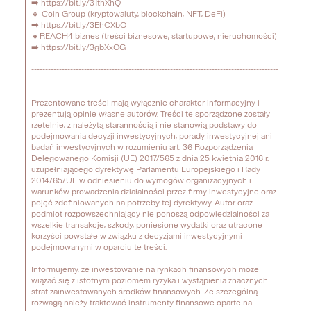
➡️ https://bit.ly/31thXhQ

🔹 Coin Group (kryptowaluty, blockchain, NFT, DeFi)

➡️ https://bit.ly/3EhCXbO

🔸REACH4 biznes (treści biznesowe, startupowe, nieruchomości) 

➡️ https://bit.ly/3gbXxOG

-----------------------------------------------------------------------------------------
---------------------

Prezentowane treści mają wyłącznie charakter informacyjny i 
prezentują opinie własne autorów. Treści te sporządzone zostały 
rzetelnie, z należytą starannością i nie stanowią podstawy do 
podejmowania decyzji inwestycyjnych, porady inwestycyjnej ani 
badań inwestycyjnych w rozumieniu art. 36 Rozporządzenia 
Delegowanego Komisji (UE) 2017/565 z dnia 25 kwietnia 2016 r. 
uzupełniającego dyrektywę Parlamentu Europejskiego i Rady 
2014/65/UE w odniesieniu do wymogów organizacyjnych i 
warunków prowadzenia działalności przez firmy inwestycyjne oraz 
pojęć zdefiniowanych na potrzeby tej dyrektywy. Autor oraz 
podmiot rozpowszechniający nie ponoszą odpowiedzialności za 
wszelkie transakcje, szkody, poniesione wydatki oraz utracone 
korzyści powstałe w związku z decyzjami inwestycyjnymi 
podejmowanymi w oparciu te treści. 

Informujemy, że inwestowanie na rynkach finansowych może 
wiązać się z istotnym poziomem ryzyka i wystąpienia znacznych 
strat zainwestowanych środków finansowych. Ze szczególną 
rozwagą należy traktować instrumenty finansowe oparte na 