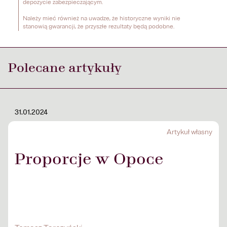
depozycie zabezpieczającym. 

Należy mieć również na uwadze, że historyczne wyniki nie 
stanowią gwarancji, że przyszłe rezultaty będą podobne.
Polecane artykuły
31.01.2024
Artykuł własny
Proporcje w Opoce