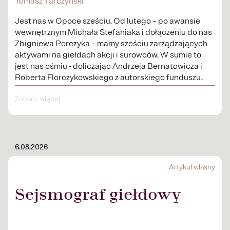
Tomasz Tarczyński
Jest nas w Opoce sześciu. Od lutego – po awansie
wewnętrznym Michała Stefaniaka i dołączeniu do nas
Zbigniewa Porczyka – mamy sześciu zarządzających
aktywami na giełdach akcji i surowców. W sumie to
jest nas ośmiu - doliczając Andrzeja Bernatowicza i
Roberta Florczykowskiego z autorskiego funduszu
Third dot – osiem osób...
Zobacz więcej
6.08.2026
Artykuł własny
Sejsmograf giełdowy