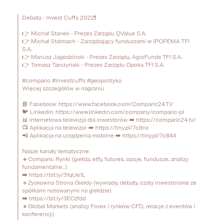
Debata - Invest Cuffs 2022❗

👉 Michał Stanek - Prezes Zarządu QValue S.A.

👉 Michał Stalmach - Zarządzający funduszami w IPOPEMA TFI 
S.A.

👉 Mariusz Jagodziński - Prezes Zarządu, AgioFunds TFI S.A.

👉 Tomasz Tarczyński - Prezes Zarządu Opoka TFI S.A.

#comparic #investcuffs #geopolityka

Więcej szczegółów w nagraniu.

📘 Facebook: https://www.facebook.com/Comparic24.TV

🐦 Linkedin: https://www.linkedin.com/company/comparic-pl

📊 Internetowa telewizja dla inwestorów ➡️ https://comparic24.tv/

📺 Aplikacja na telewizor ➡️ https://tiny.pl/7c8nx

📲 Aplikacja na urządzenia mobilne ➡️ https://tiny.pl/7c844

Nasze kanały tematyczne:

🔸Comparic Rynki (giełda, etfy, futures, opcje, fundusze, analizy 
fundamentalne...)

➡️ https://bit.ly/31qUe1L

🔹Zyskowna Strona Giełdy (wywiady, debaty, czaty inwestorskie ze 
spółkami notowanymi na giełdzie)

➡️ https://bit.ly/3ECzfdd

🔸Global Markets (analizy Forex i rynków CFD, relacje z eventów i 
konferencji)
