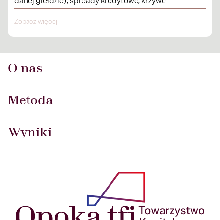
danej giełdzie), spready kredytowe, krzywe
procentowe.
Zobacz więcej
O nas
Metoda
Wyniki