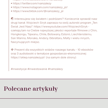
• https://twitter.com/namzalezy 

• https://www.instagram.com/namzalezy_pl/ 

• https://www.tiktok.com/@namzalezy_pl 

🌏 Interesujesz się światem i podróżami? Koniecznie sprawdź nasz 
drugi kanał. Wojciech Siryk zaprasza na swój autorski program „Ten 
Świat Jest Nasz”: https://www.youtube.com/WojciechSiryk - 
czekają tam na Ciebie najwyższej jakości reportaże filmowe z Chin, 
Hongkongu, Tajwanu, Chile, Botswany, Estonii, Liechtensteinu, 
San Marino, Monako, Andory, Gibraltaru, Malty i wielu innych, 
fascynujących miejsc. 

🍓 Prezent dla wszystkich widzów naszego kanału - 10 ebooków 
oraz 3 audiobooki o tematyce gospodarczo-ekonomicznej: 
https://sklep.namzalezy.pl/ (na samym dole strony) 

#inwestycje #inwestowanie #namzalezy
Polecane artykuły