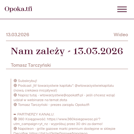
13.03.2026
Wideo
Nam zależy - 13.03.2026
Tomasz Tarczyński
🔴 Subskrybuj! 

🔴 Podcast „W towarzystwie kapitału”: @wtowarzystwiekapitalu 
(nowa, ciekawa inicjatywa!) 

🔴 Napisz tutaj - wtowarzystwie@opokatfi.pl - jeśli chcesz wziąć 
udział w webinarze na temat złota 

🔴 Tomasz Tarczyński - prezes zarządu Opoka.tfi

➨ PARTNERZY KANAŁU:

🔴 360 Księgowość: https://www.360ksiegowosc.pl/?
utm_campaign=yt_nz - wypróbuj przez 30 dni za darmo! 

🔴 Napoleon - grille gazowe marki premium dostępne w sklepie 
Decofire: https://bit.ly/GrilleGazoweNapoleon 
