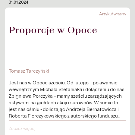
31.01.2024
Artykuł własny
Proporcje w Opoce
Tomasz Tarczyński
Jest nas w Opoce sześciu. Od lutego – po awansie
wewnętrznym Michała Stefaniaka i dołączeniu do nas
Zbigniewa Porczyka – mamy sześciu zarządzających
aktywami na giełdach akcji i surowców. W sumie to
jest nas ośmiu - doliczając Andrzeja Bernatowicza i
Roberta Florczykowskiego z autorskiego funduszu
Third dot – osiem osób...
Zobacz więcej