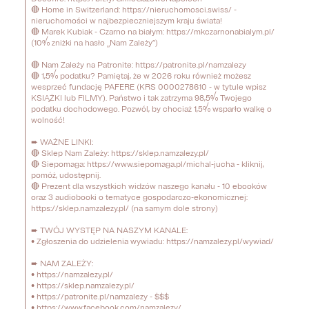
🔴 Home in Switzerland: https://nieruchomosci.swiss/ - 
nieruchomości w najbezpieczniejszym kraju świata! 

🔴 Marek Kubiak - Czarno na białym: https://mkczarnonabialym.pl/ 
(10% zniżki na hasło „Nam Zależy”) 

🔴 Nam Zależy na Patronite: https://patronite.pl/namzalezy 

🔴 1,5% podatku? Pamiętaj, że w 2026 roku również możesz 
wesprzeć fundację PAFERE (KRS 0000278610 - w tytule wpisz 
KSIĄŻKI lub FILMY). Państwo i tak zatrzyma 98,5% Twojego 
podatku dochodowego. Pozwól, by chociaż 1,5% wsparło walkę o 
wolność! 

➨ WAŻNE LINKI:

🔴 Sklep Nam Zależy: https://sklep.namzalezy.pl/ 

🔴 Siepomaga: https://www.siepomaga.pl/michal-jucha - kliknij, 
pomóż, udostępnij. 

🔴 Prezent dla wszystkich widzów naszego kanału - 10 ebooków 
oraz 3 audiobooki o tematyce gospodarczo-ekonomicznej: 
https://sklep.namzalezy.pl/ (na samym dole strony) 

➨ TWÓJ WYSTĘP NA NASZYM KANALE:

• Zgłoszenia do udzielenia wywiadu: https://namzalezy.pl/wywiad/ 

➨ NAM ZALEŻY:

• https://namzalezy.pl/ 

• https://sklep.namzalezy.pl/ 

• https://patronite.pl/namzalezy - $$$

• https://www.facebook.com/namzalezy/ 
