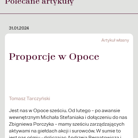
Polecane artykuły
31.01.2024
Artykuł własny
Proporcje w Opoce
Tomasz Tarczyński
Jest nas w Opoce sześciu. Od lutego – po awansie
wewnętrznym Michała Stefaniaka i dołączeniu do nas
Zbigniewa Porczyka – mamy sześciu zarządzających
aktywami na giełdach akcji i surowców. W sumie to
jest nas ośmiu - doliczając Andrzeja Bernatowicza i