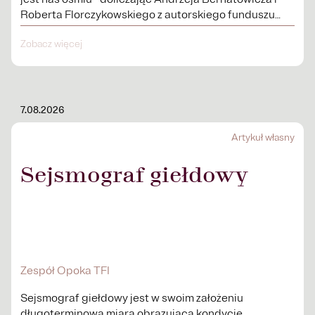
Roberta Florczykowskiego z autorskiego funduszu
Third dot – osiem osób...
Zobacz więcej
7.08.2026
Artykuł własny
Sejsmograf giełdowy
Zespół Opoka TFI
Sejsmograf giełdowy jest w swoim założeniu
długoterminową miarą obrazującą kondycję